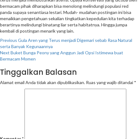
bermacam pihak diharapkan bisa menolong melindungi populasi red
panda supaya senantiasa lestari. Mudah- mudahan postingan ini bisa
menaikkan pengetahuan sekalian tingkatkan kepedulian kita terhadap
berartinya melindungi binatang liar serta habitatnya. Hingga jumpa
kembali di postingan menarik yang lain.
Continue
Previous
Gula Aren yang Terus menjadi Digemari sebab Rasa Natural
serta Banyak Kegunaannya
Reading
Next
Buket Bunga Peony yang Anggun Jadi Opsi Istimewa buat
Bermacam Momen
Tinggalkan Balasan
Alamat email Anda tidak akan dipublikasikan.
Ruas yang wajib ditandai
*
Komentar
*