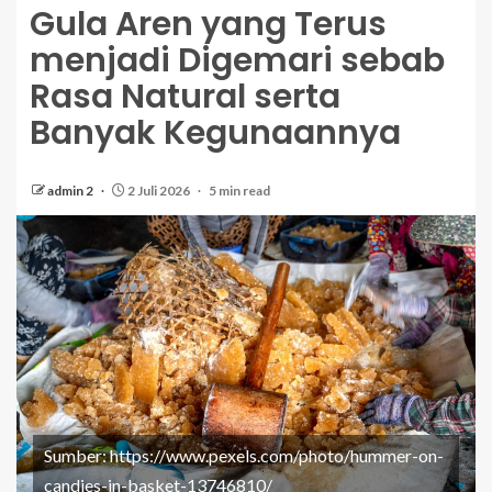
Gula Aren yang Terus
menjadi Digemari sebab
Rasa Natural serta
Banyak Kegunaannya
admin 2
2 Juli 2026
5 min read
Sumber: https://www.pexels.com/photo/hummer-on-
candies-in-basket-13746810/