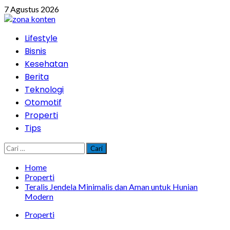
Skip
7 Agustus 2026
to
content
Primary
Lifestyle
Menu
Bisnis
Kesehatan
Berita
Teknologi
Otomotif
Properti
Tips
Cari
untuk:
Home
Properti
Teralis Jendela Minimalis dan Aman untuk Hunian
Modern
Properti