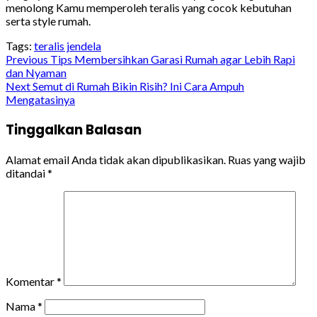
menolong Kamu memperoleh teralis yang cocok kebutuhan
serta style rumah.
Tags:
teralis jendela
Continue
Previous
Tips Membersihkan Garasi Rumah agar Lebih Rapi
dan Nyaman
Reading
Next
Semut di Rumah Bikin Risih? Ini Cara Ampuh
Mengatasinya
Tinggalkan Balasan
Alamat email Anda tidak akan dipublikasikan.
Ruas yang wajib
ditandai
*
Komentar
*
Nama
*