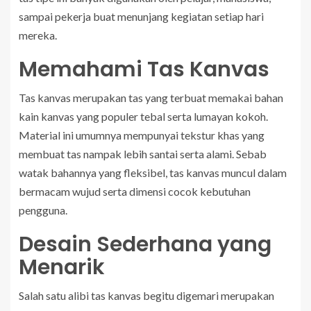
sampai pekerja buat menunjang kegiatan setiap hari
mereka.
Memahami Tas Kanvas
Tas kanvas merupakan tas yang terbuat memakai bahan
kain kanvas yang populer tebal serta lumayan kokoh.
Material ini umumnya mempunyai tekstur khas yang
membuat tas nampak lebih santai serta alami. Sebab
watak bahannya yang fleksibel, tas kanvas muncul dalam
bermacam wujud serta dimensi cocok kebutuhan
pengguna.
Desain Sederhana yang
Menarik
Salah satu alibi tas kanvas begitu digemari merupakan