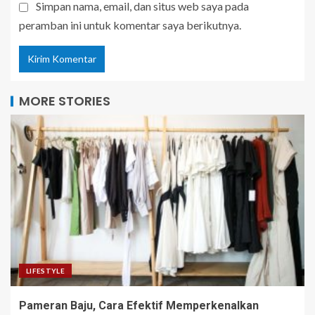
Simpan nama, email, dan situs web saya pada
peramban ini untuk komentar saya berikutnya.
MORE STORIES
LIFESTYLE
Pameran Baju, Cara Efektif Memperkenalkan