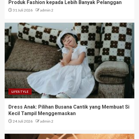
Produk Fashion kepada Lebih Banyak Pelanggan
31 Juli 2026
admin 2
LIFESTYLE
Dress Anak: Pilihan Busana Cantik yang Membuat Si
Kecil Tampil Menggemaskan
24 Juli 2026
admin 2