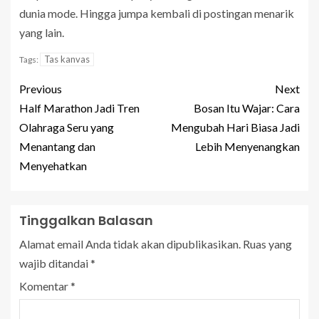
dunia mode. Hingga jumpa kembali di postingan menarik
yang lain.
Tas kanvas
Tags:
Previous
Next
Half Marathon Jadi Tren
Bosan Itu Wajar: Cara
Olahraga Seru yang
Mengubah Hari Biasa Jadi
Menantang dan
Lebih Menyenangkan
Menyehatkan
Tinggalkan Balasan
Alamat email Anda tidak akan dipublikasikan.
Ruas yang
wajib ditandai
*
Komentar
*