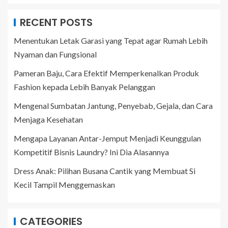
RECENT POSTS
Menentukan Letak Garasi yang Tepat agar Rumah Lebih
Nyaman dan Fungsional
Pameran Baju, Cara Efektif Memperkenalkan Produk
Fashion kepada Lebih Banyak Pelanggan
Mengenal Sumbatan Jantung, Penyebab, Gejala, dan Cara
Menjaga Kesehatan
Mengapa Layanan Antar-Jemput Menjadi Keunggulan
Kompetitif Bisnis Laundry? Ini Dia Alasannya
Dress Anak: Pilihan Busana Cantik yang Membuat Si
Kecil Tampil Menggemaskan
CATEGORIES