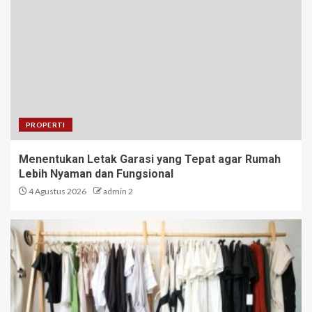
PROPERTI
Menentukan Letak Garasi yang Tepat agar Rumah
Lebih Nyaman dan Fungsional
4 Agustus 2026
admin 2