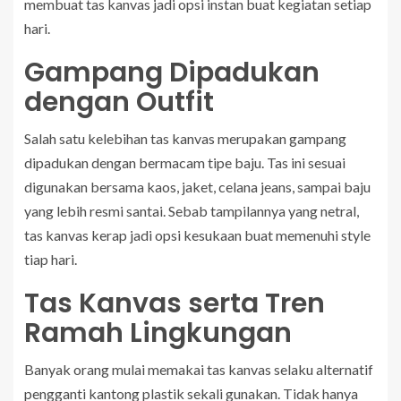
membuat tas kanvas jadi opsi instan buat kegiatan setiap
hari.
Gampang Dipadukan
dengan Outfit
Salah satu kelebihan tas kanvas merupakan gampang
dipadukan dengan bermacam tipe baju. Tas ini sesuai
digunakan bersama kaos, jaket, celana jeans, sampai baju
yang lebih resmi santai. Sebab tampilannya yang netral,
tas kanvas kerap jadi opsi kesukaan buat memenuhi style
tiap hari.
Tas Kanvas serta Tren
Ramah Lingkungan
Banyak orang mulai memakai tas kanvas selaku alternatif
pengganti kantong plastik sekali gunakan. Tidak hanya