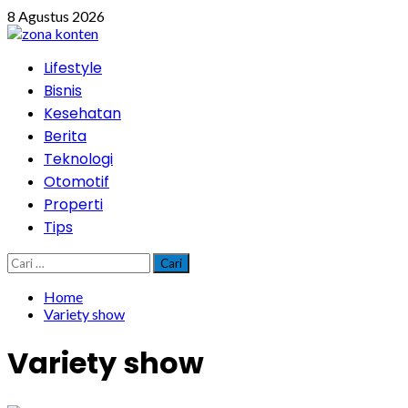
Skip
8 Agustus 2026
to
content
Primary
Lifestyle
Menu
Bisnis
Kesehatan
Berita
Teknologi
Otomotif
Properti
Tips
Cari
untuk:
Home
Variety show
Variety show