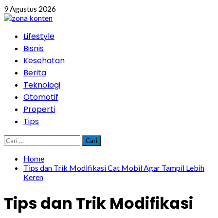
Skip
9 Agustus 2026
to
content
Primary
Lifestyle
Menu
Bisnis
Kesehatan
Berita
Teknologi
Otomotif
Properti
Tips
Cari
untuk:
Home
Tips dan Trik Modifikasi Cat Mobil Agar Tampil Lebih
Keren
Tips dan Trik Modifikasi