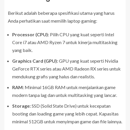
Berikut adalah beberapa spesifikasi utama yang harus
Anda perhatikan saat memilih laptop gaming:
Processor (CPU):
Pilih CPU yang kuat seperti Intel
Core i7 atau AMD Ryzen 7 untuk kinerja multitasking
yang baik.
Graphics Card (GPU):
GPU yang kuat seperti Nvidia
GeForce RTX series atau AMD Radeon RX series untuk
mendukung grafis yang halus dan realistis.
RAM:
Minimal 16GB RAM untuk menjalankan game
modern tanpa lag dan untuk multitasking yang lancar.
Storage:
SSD (Solid State Drive) untuk kecepatan
booting dan loading game yang lebih cepat. Kapasitas
minimal 512GB untuk menyimpan game dan file lainnya.