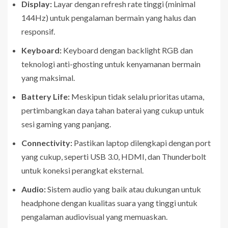
Display:
Layar dengan refresh rate tinggi (minimal
144Hz) untuk pengalaman bermain yang halus dan
responsif.
Keyboard:
Keyboard dengan backlight RGB dan
teknologi anti-ghosting untuk kenyamanan bermain
yang maksimal.
Battery Life:
Meskipun tidak selalu prioritas utama,
pertimbangkan daya tahan baterai yang cukup untuk
sesi gaming yang panjang.
Connectivity:
Pastikan laptop dilengkapi dengan port
yang cukup, seperti USB 3.0, HDMI, dan Thunderbolt
untuk koneksi perangkat eksternal.
Audio:
Sistem audio yang baik atau dukungan untuk
headphone dengan kualitas suara yang tinggi untuk
pengalaman audiovisual yang memuaskan.