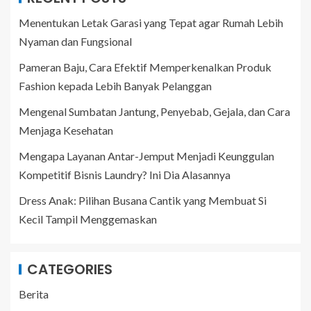
Menentukan Letak Garasi yang Tepat agar Rumah Lebih
Nyaman dan Fungsional
Pameran Baju, Cara Efektif Memperkenalkan Produk
Fashion kepada Lebih Banyak Pelanggan
Mengenal Sumbatan Jantung, Penyebab, Gejala, dan Cara
Menjaga Kesehatan
Mengapa Layanan Antar-Jemput Menjadi Keunggulan
Kompetitif Bisnis Laundry? Ini Dia Alasannya
Dress Anak: Pilihan Busana Cantik yang Membuat Si
Kecil Tampil Menggemaskan
CATEGORIES
Berita