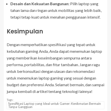
Desain dan Kekuatan Bangunan:
Pilih laptop yang
tahan lama dan ringan untuk mobilitas yang lebih baik,
tetapi tetap kuat untuk menahan penggunaan intensif.
Kesimpulan
Dengan memperhatikan spesifikasi yang tepat untuk
kebutuhan gaming Anda, Anda dapat menemukan laptop
yang memberikan keseimbangan sempurna antara
performa, portabilitas, dan fitur tambahan. Jangan ragu
untuk berkonsultasi dengan ulasan dan rekomendasi
untuk menemukan laptop gaming yang sesuai dengan
budget dan preferensi Anda. Selamat bermain, dan sampai
jumpa kembali di artikel tentang teknologi lainnya!
Tags:
Spesifikasi Laptop yang Ideal untuk Gamer: Kenikmatan Bermain
Tanpa Gangguan