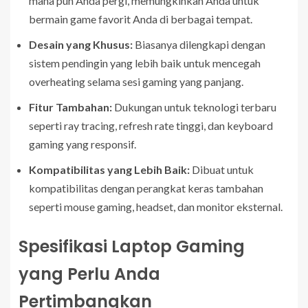
mana pun Anda pergi, memungkinkan Anda untuk
bermain game favorit Anda di berbagai tempat.
Desain yang Khusus:
Biasanya dilengkapi dengan
sistem pendingin yang lebih baik untuk mencegah
overheating selama sesi gaming yang panjang.
Fitur Tambahan:
Dukungan untuk teknologi terbaru
seperti ray tracing, refresh rate tinggi, dan keyboard
gaming yang responsif.
Kompatibilitas yang Lebih Baik:
Dibuat untuk
kompatibilitas dengan perangkat keras tambahan
seperti mouse gaming, headset, dan monitor eksternal.
Spesifikasi Laptop Gaming
yang Perlu Anda
Pertimbangkan