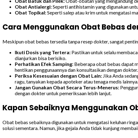
Obat Batuk dan Pilek:
Obat-obatan yang mengandung deko
Obat Antialergi:
Seperti antihistamin yang digunakan untuk
Obat Topikal:
Seperti salep atau krim untuk mengatasi mas
Cara Menggunakan Obat Bebas d
Meskipun obat bebas tersedia tanpa resep dokter, sangat pent
Ikuti Dosis yang Tertera:
Pastikan untuk selalu membaca 
dianjurkan bisa berisiko.
Perhatikan Efek Samping:
Beberapa obat bebas dapat men
hentikan penggunaannya dan konsultasikan dengan dokter.
Periksa Kesesuaian dengan Obat Lain:
Jika Anda sedang
ragu, tanyakan kepada apoteker atau tenaga medis lainnya
Jangan Gunakan Obat Secara Terus-Menerus:
Pengguna
dengan dokter untuk pemeriksaan lebih lanjut.
Kapan Sebaiknya Menggunakan Ob
Obat bebas sebaiknya digunakan untuk mengatasi keluhan ringan 
solusi sementara. Namun, jika gejala Anda tidak kunjung membaik