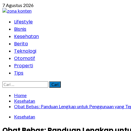
Skip
7 Agustus 2026
to
content
Primary
Lifestyle
Menu
Bisnis
Kesehatan
Berita
Teknologi
Otomotif
Properti
Tips
Cari
untuk:
Home
Kesehatan
Obat Bebas: Panduan Lengkap untuk Penggunaan yang Te
Kesehatan
Obat Bebas: Panduan Lengkap unt