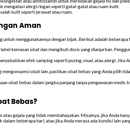
ngestan atau antihistamin untuk meredakan gejala flu dan pilek
 mengatasi alergi ringan seperti gatal-gatal atau ruam kulit.
alah kulit seperti jerawat atau ruam.
engan Aman
ing untuk menggunakannya dengan bijak. Berikut adalah beberapa
label kemasan obat dan mengikuti dosis yang dianjurkan. Penggun
yebabkan efek samping seperti pusing, mual, atau alergi. Jika 
 mengonsumsi obat lain, pastikan obat bebas yang Anda pilih tid
.
an obat bebas dalam jangka panjang tanpa pengawasan medis bisa 
at Bebas?
atau gejala yang tidak membahayakan. Misalnya, jika Anda hanya 
 dalam beberapa hari, atau jika Anda merasa ada kondisi lain yang