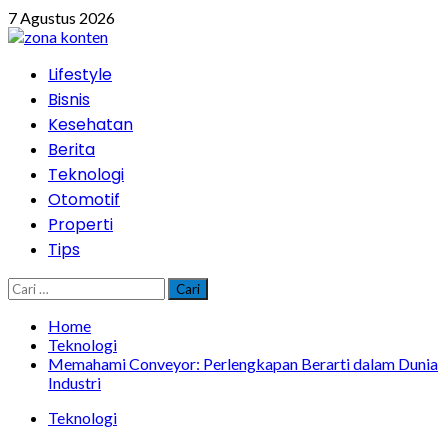
Skip
7 Agustus 2026
to
content
Primary
Lifestyle
Menu
Bisnis
Kesehatan
Berita
Teknologi
Otomotif
Properti
Tips
Cari
untuk:
Home
Teknologi
Memahami Conveyor: Perlengkapan Berarti dalam Dunia
Industri
Teknologi