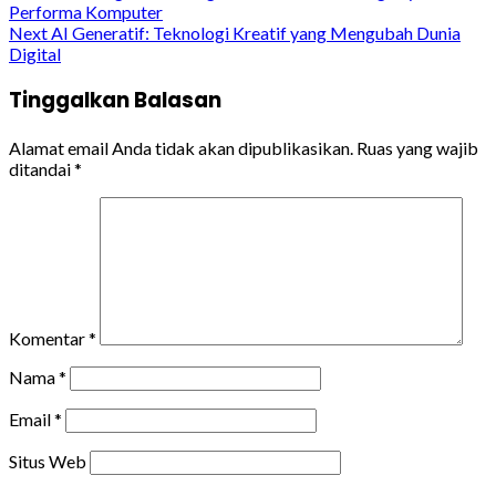
Performa Komputer
Reading
Next
AI Generatif: Teknologi Kreatif yang Mengubah Dunia
Digital
Tinggalkan Balasan
Alamat email Anda tidak akan dipublikasikan.
Ruas yang wajib
ditandai
*
Komentar
*
Nama
*
Email
*
Situs Web