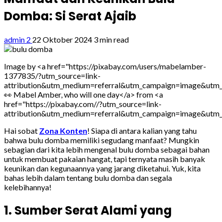
Domba: Si Serat Ajaib
admin 2
22 Oktober 2024
3 min read
Image by <a href="https://pixabay.com/users/mabelamber-
1377835/?utm_source=link-
attribution&utm_medium=referral&utm_campaign=image&utm
👀 Mabel Amber, who will one day</a> from <a
href="https://pixabay.com//?utm_source=link-
attribution&utm_medium=referral&utm_campaign=image&utm
Hai sobat
Zona Konten
! Siapa di antara kalian yang tahu
bahwa bulu domba memiliki segudang manfaat? Mungkin
sebagian dari kita lebih mengenal bulu domba sebagai bahan
untuk membuat pakaian hangat, tapi ternyata masih banyak
keunikan dan kegunaannya yang jarang diketahui. Yuk, kita
bahas lebih dalam tentang bulu domba dan segala
kelebihannya!
1. Sumber Serat Alami yang