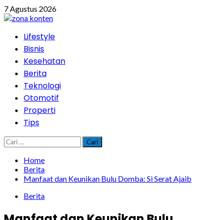
Skip
7 Agustus 2026
to
content
Primary
Lifestyle
Menu
Bisnis
Kesehatan
Berita
Teknologi
Otomotif
Properti
Tips
Cari
untuk:
Home
Berita
Manfaat dan Keunikan Bulu Domba: Si Serat Ajaib
Berita
Manfaat dan Keunikan Bulu